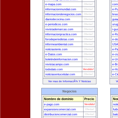
e-mapa.com
Ofertar!
comu
informacionmundial.com
Ofertar!
e-Pu
informaciondenegocios.com
Ofertar!
bras
diariodecocina.com
Ofertar!
guia
e-periodicos.com
Ofertar!
uru
revistademarcas.com
Ofertar!
i-gu
informacionpractica.com
Ofertar!
e-Ra
forodeperiodistas.com
Ofertar!
e-do
informeambiental.com
Ofertar!
USA
noticiastenis.com
Ofertar!
e-P
e-Datos.com
Ofertar!
e-ci
boletindeinformacion.com
Ofertar!
e-U
revistacampo.com
Ofertar!
e-Br
tododato.com
Vendido!
e-H
noticiasentucelular.com
Ofertar!
e-Ci
Ver mas de InformaciÃ³n Y Noticias
V
Negocios
Nombre de dominio
Precio
No
e-pago.com
Vendido!
not
expansioncomercial.com
Ofertar!
fut
distribucioncomercial.com
Ofertar!
bal