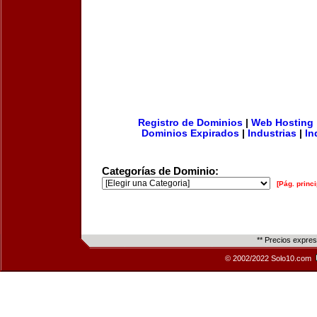
Registro de Dominios
|
Web Hosting
Dominios Expirados
|
Industrias
|
In
Categorías de Dominio:
[Pág. princi
** Precios expre
© 2002/2022 Solo10.com