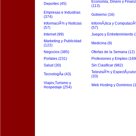
Economia, Dinero y Finan
Deportes (45)
(113)
Empresas e Industrias
Gobierno (16)
(374)
InformaciÃ³n y Noticias
InformÃ¡tica y ComputaciÃ
(57)
(57)
Internet (99)
Juegos y Entretenimiento (
Marketing y Publicidad
Medicina (9)
(122)
Negocios (385)
Ofertas de la Semana (12)
Portales (231)
Profesiones y Empleo (169
Salud (30)
Sin Clasificar (982)
TelevisiÃ³n y EspectÃ¡culo
TecnologÃ­a (43)
(33)
Viajes,Turismo y
Web Hosting y Dominios (
Hospedaje (254)