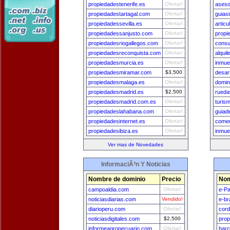
propiedadestenerife.es
Ofertar!
ases
propiedadestartagal.com
Ofertar!
guias
propiedadessevilla.es
Ofertar!
artic
propiedadessanjusto.com
Ofertar!
propi
propiedadesriogallegos.com
Ofertar!
consu
propiedadesreconquista.com
Ofertar!
alqui
propiedadesmurcia.es
Ofertar!
inmue
propiedadesmiramar.com
$3,500
desarr
propiedadesmalaga.es
Ofertar!
domini
propiedadesmadrid.es
$2,500
rueda
propiedadesmadrid.com.es
Ofertar!
turis
propiedadeslahabana.com
Ofertar!
guiad
propiedadesinternet.es
Ofertar!
comer
propiedadesibiza.es
Ofertar!
inmue
Ver mas de Novedades
InformaciÃ³n Y Noticias
Nombre de dominio
Precio
Nom
campoaldia.com
Ofertar!
e-Pa
noticiasdiarias.com
Vendido!
e-br
diarioperu.com
Ofertar!
cord
noticiasdigitales.com
$2,500
prop
informeagropecuario.com
Ofertar!
bar