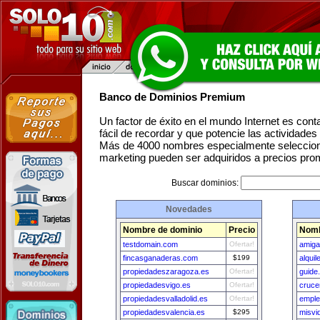
Banco de Dominios Premium
Un factor de éxito en el mundo Internet es con
fácil de recordar y que potencie las actividade
Más de 4000 nombres especialmente seleccion
marketing pueden ser adquiridos a precios pro
Buscar dominios:
Novedades
Nombre de dominio
Precio
Nomb
testdomain.com
Ofertar!
amig
fincasganaderas.com
$199
alqui
propiedadeszaragoza.es
Ofertar!
guide.
propiedadesvigo.es
Ofertar!
cruce
propiedadesvalladolid.es
Ofertar!
emple
propiedadesvalencia.es
$295
misvi