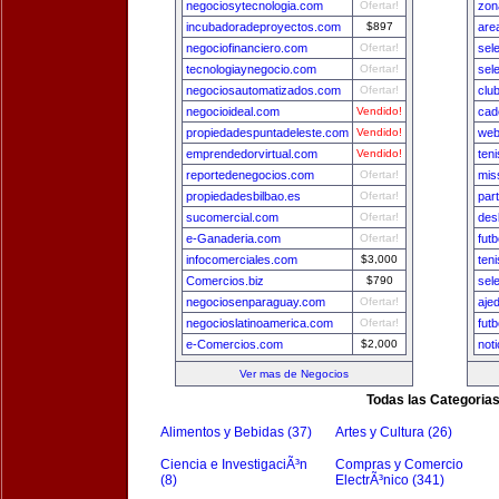
negociosytecnologia.com
Ofertar!
zon
incubadoradeproyectos.com
$897
are
negociofinanciero.com
Ofertar!
sel
tecnologiaynegocio.com
Ofertar!
sel
negociosautomatizados.com
Ofertar!
clu
negocioideal.com
Vendido!
cad
propiedadespuntadeleste.com
Vendido!
web
emprendedorvirtual.com
Vendido!
ten
reportedenegocios.com
Ofertar!
mis
propiedadesbilbao.es
Ofertar!
par
sucomercial.com
Ofertar!
des
e-Ganaderia.com
Ofertar!
fut
infocomerciales.com
$3,000
ten
Comercios.biz
$790
sel
negociosenparaguay.com
Ofertar!
aje
negocioslatinoamerica.com
Ofertar!
fut
e-Comercios.com
$2,000
not
Ver mas de Negocios
Todas las Categoria
Alimentos y Bebidas (37)
Artes y Cultura (26)
Ciencia e InvestigaciÃ³n
Compras y Comercio
(8)
ElectrÃ³nico (341)