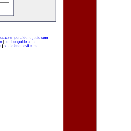
os.com
|
portaldenegocio.com
om
|
cordobaguide.com
|
m
|
sutelefonomovil.com
|
|