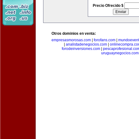
Precio Ofrecido $
Otros dominios en venta:
empresasmorosas.com
|
forofans.com
|
mundoevent
|
analistadenegocios.com
|
onlinecompra.c
forodeinversiones.com
|
pescaprofesional.co
uruguaynegocios.com