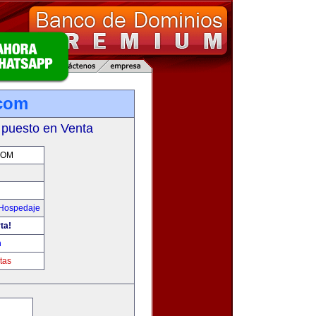
.com
 puesto en Venta
COM
 Hospedaje
ta!
m
tas