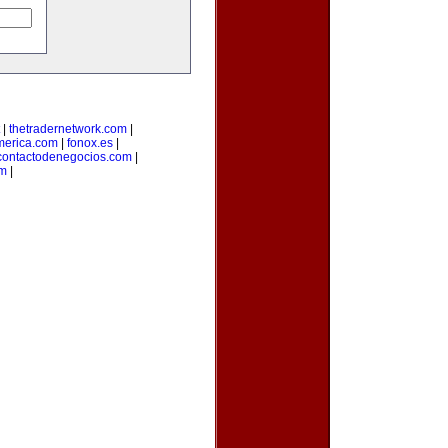
|
thetradernetwork.com
|
merica.com
|
fonox.es
|
contactodenegocios.com
|
m
|