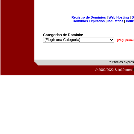
Registro de Dominios
|
Web Hosting
|
D
Dominios Expirados
|
Industrias
|
Indu
Categorías de Dominio:
[Pág. princi
** Precios expre
© 2002/2022 Solo10.com