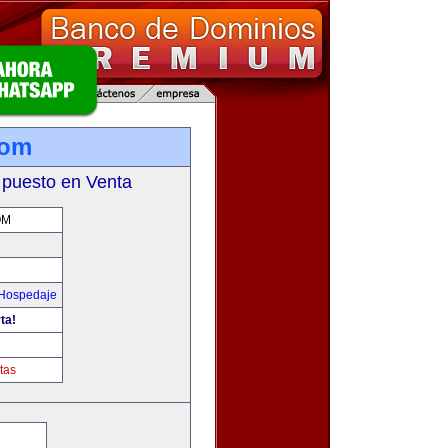
com
 puesto en Venta
OM
 Hospedaje
ta!
tas