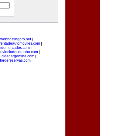
|
webhostingpro.net
|
ventadeautomoviles.com
|
ondemercados.com
|
rovinciadecordoba.com
|
licidadargentina.com
|
tordereservas.com
|