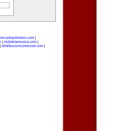
mercadopetrolero.com
|
m
|
clubdelamusica.com
|
|
distribucioncomercial.com
|