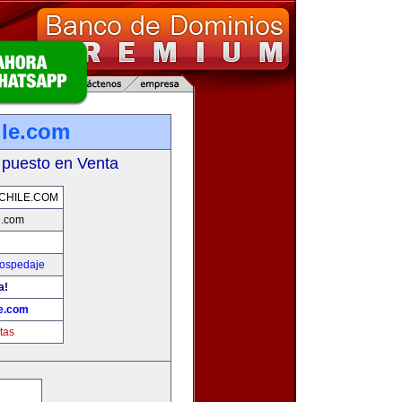
ile.com
 puesto en Venta
CHILE.COM
e.com
Hospedaje
a!
le.com
tas