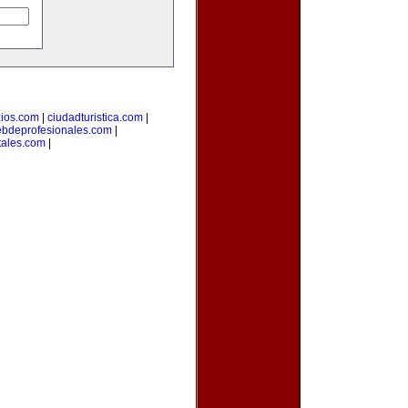
ios.com
|
ciudadturistica.com
|
bdeprofesionales.com
|
tales.com
|