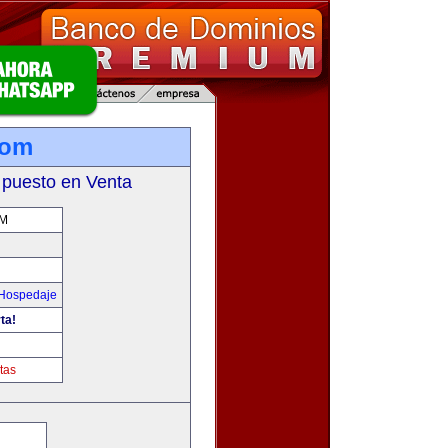
com
 puesto en Venta
OM
 Hospedaje
ta!
tas