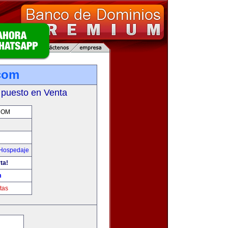
com
 puesto en Venta
COM
 Hospedaje
ta!
m
tas