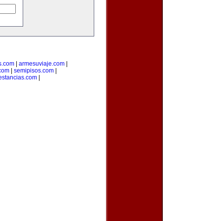
s.com
|
armesuviaje.com
|
.com
|
semipisos.com
|
estancias.com
|