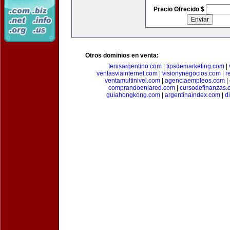
Precio Ofrecido $
Otros dominios en venta:
tenisargentino.com
|
tipsdemarketing.com
|
ventasviainternet.com
|
visionynegocios.com
|
r
ventamultinivel.com
|
agenciaempleos.com
|
comprandoenlared.com
|
cursodefinanzas.
guiahongkong.com
|
argentinaindex.com
|
d