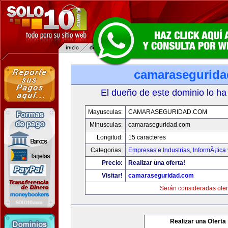
camarasegurid
El dueño de este dominio lo ha
Mayusculas:
CAMARASEGURIDAD.COM
Minusculas:
camaraseguridad.com
Longitud:
15 caracteres
Categorias:
Empresas e Industrias
,
InformÃ¡tica
Precio:
Realizar una oferta!
Visitar!
camaraseguridad.com
Serán consideradas ofer
Realizar una Oferta