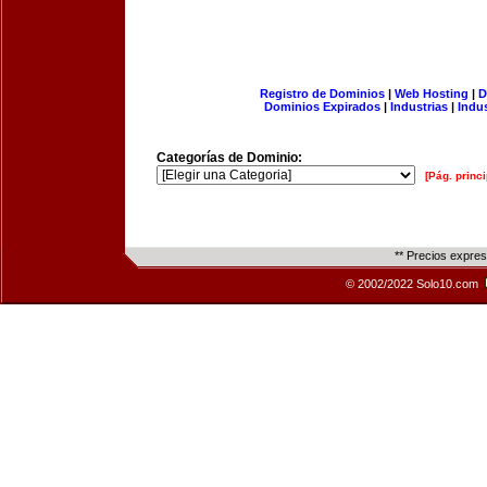
Registro de Dominios
|
Web Hosting
|
D
Dominios Expirados
|
Industrias
|
Indu
Categorías de Dominio:
[Pág. princi
** Precios expre
© 2002/2022 Solo10.com