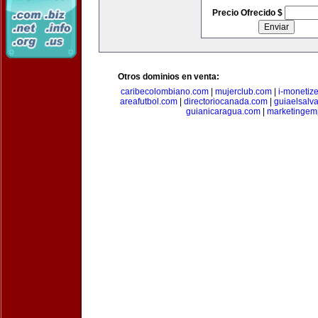
Precio Ofrecido $
Otros dominios en venta:
caribecolombiano.com
|
mujerclub.com
|
i-monetiz
areafutbol.com
|
directoriocanada.com
|
guiaelsalv
guianicaragua.com
|
marketingem