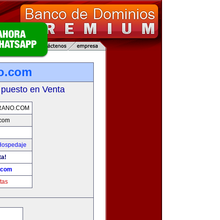
no.com
 puesto en Venta
RANO.COM
.com
 Hospedaje
ta!
o.com
tas