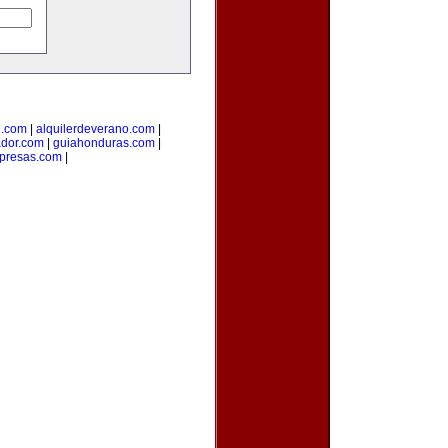
e.com
|
alquilerdeverano.com
|
ador.com
|
guiahonduras.com
|
presas.com
|