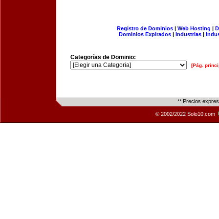
Registro de Dominios
|
Web Hosting
|
D
Dominios Expirados
|
Industrias
|
Indu
Categorías de Dominio:
[Pág. princi
** Precios expre
© 2002/2022 Solo10.com