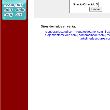
Precio Ofrecido $
Otros dominios en venta:
recuperarlasalud.com
|
regalosdeamor.com
|
tra
alojamientomexico.com
|
comprasinsalir.com
|
ma
marketingdeseguros.c