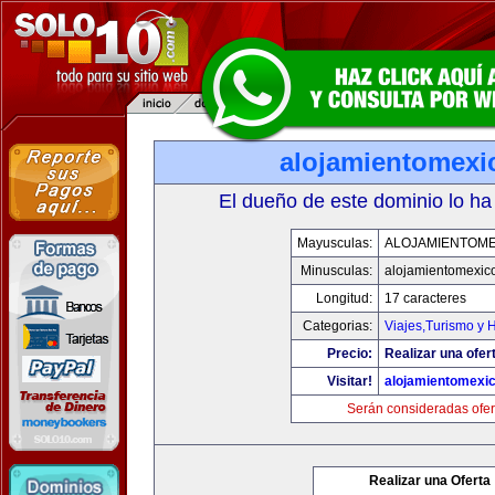
alojamientomexi
El dueño de este dominio lo ha
Mayusculas:
ALOJAMIENTOME
Minusculas:
alojamientomexic
Longitud:
17 caracteres
Categorias:
Viajes,Turismo y 
Precio:
Realizar una ofer
Visitar!
alojamientomexi
Serán consideradas ofer
Realizar una Oferta