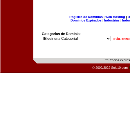
Registro de Dominios
|
Web Hosting
|
D
Dominios Expirados
|
Industrias
|
Indu
Categorías de Dominio:
[Pág. princi
** Precios expre
© 2002/2022 Solo10.com