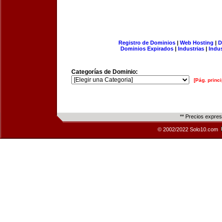
Registro de Dominios
|
Web Hosting
|
D
Dominios Expirados
|
Industrias
|
Indu
Categorías de Dominio:
[Pág. princi
** Precios expre
© 2002/2022 Solo10.com