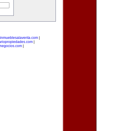
inmueblesalaventa.com
|
ariopropiedades.com
|
enegocios.com
|