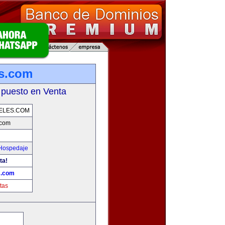
s.com
 puesto en Venta
ELES.COM
.com
 Hospedaje
ta!
s.com
tas