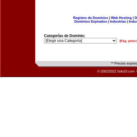
Registro de Dominios
|
Web Hosting
|
D
Dominios Expirados
|
Industrias
|
Indu
Categorías de Dominio:
[Pág. princi
** Precios expre
© 2002/2022 Solo10.com