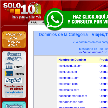
Dominios de la Categoría -
Viajes,
254 dominios en esta categ
Mostrando 151 de 25
<< Ver anteriores 150
Nombre de Dominio
Preci
mexicovirtual.com
Oferta
mexiguia.com
Oferta
mexofertas.com
Oferta
motoviaje.com
Oferta
motoviajes.com
Oferta
nochesdemadrid.com
Oferta
ofertadecasas.com
Oferta