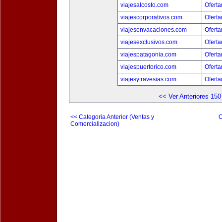
viajesalcosto.com
Oferta
viajescorporativos.com
Oferta
viajesenvacaciones.com
Oferta
viajesexclusivos.com
Oferta
viajespatagonia.com
Oferta
viajespuertorico.com
Oferta
viajesytravesias.com
Oferta
<< Ver Anteriores 150
<< Categoria Anterior (Ventas y
C
Comercializacion)